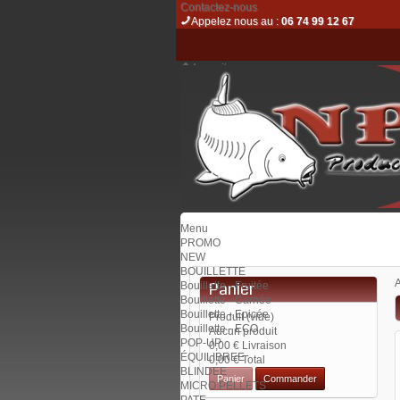
Contactez-nous
Appelez nous au :
06 74 99 12 67
Accueil
Espace client
Contact
Plan du site
Bienvenue
Identifiez-vous
Votre compte
Votre panier :
0
produit
0.00 €
Menu
PROMO
NEW
BOUILLETTE
A
Panier
Bouillette - Fruitée
Bouillette - Carnée
Bouillette - Epicée
Produit
(vide)
Bouillette - ECO
Aucun produit
POP-UP
0,00 €
Livraison
ÉQUILIBREE
0,00 €
Total
BLINDEE
Panier
Commander
MICRO PELLETS