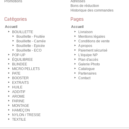
Promotions
Adresses
Bons de réduction
Historique des commandes
Catégories
Pages
Accueil
Accueil
BOUILLETTE
Livraison
Bouillette - Fruitée
Mentions légales
Bouillette - Carnée
Conditions de vente
Bouillette - Epicée
A propos
Bouillette - ECO
Paiement sécurisé
POP-UP
L'équipe NP
ÉQUILIBREE
Plan d'accès
BLINDEE
Galerie Photo
MICRO PELLETS
Catalogue
PATE
Partenaires
BOOSTER
Contact
EXTRAITS
HUILE
ADDITIF
AROME
FARINE
MONTAGE
HAMEÇON
NYLON / TRESSE
TEXTILE