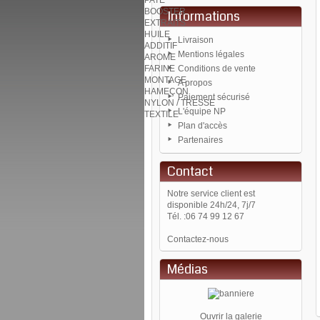
PATE
BOOSTER
Informations
EXTRAITS
HUILE
Livraison
ADDITIF
Mentions légales
AROME
FARINE
Conditions de vente
MONTAGE
A propos
HAMEÇON
Paiement sécurisé
NYLON / TRESSE
L'équipe NP
TEXTILE
Plan d'accès
Partenaires
Contact
Notre service client est
disponible 24h/24, 7j/7
Tél. :
06 74 99 12 67
Contactez-nous
Médias
Ouvrir la galerie