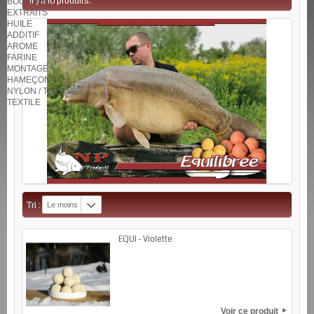
Il y a 10 produits.
BOOSTER
EXTRAITS
HUILE
ADDITIF
AROME
FARINE
MONTAGE
HAMEÇON
NYLON / TRESSE
TEXTILE
Tri :
Le moins
cher
EQUI - Violette
Voir ce produit