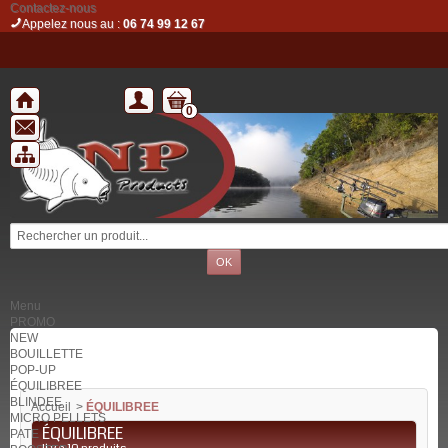
Contactez-nous
Appelez nous au :
06 74 99 12 67
0
Menu
PROMO
NEW
BOUILLETTE
POP-UP
ÉQUILIBREE
BLINDEE
Accueil
>
ÉQUILIBREE
MICRO PELLETS
ÉQUILIBREE
PATE